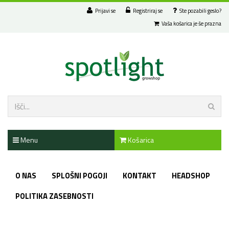
Prijavi se
Registriraj se
Ste pozabili geslo?
Vaša košarica je še prazna
Menu
Košarica
O NAS
SPLOŠNI POGOJI
KONTAKT
HEADSHOP
POLITIKA ZASEBNOSTI