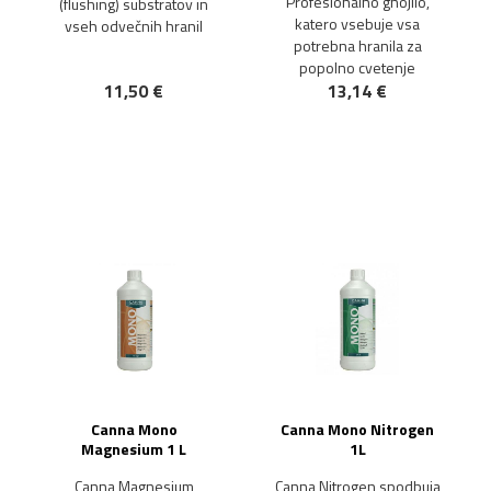
Profesionalno gnojilo,
(flushing) substratov in
katero vsebuje vsa
vseh odvečnih hranil
potrebna hranila za
popolno cvetenje
11,50 €
13,14 €
NOVO!
Canna Mono
Canna Mono Nitrogen
Magnesium 1 L
1L
Canna Magnesium
Canna Nitrogen spodbuja