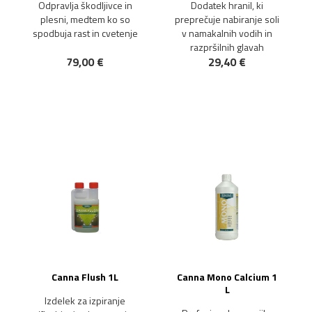
Odpravlja škodljivce in
Dodatek hranil, ki
plesni, medtem ko so
preprečuje nabiranje soli
spodbuja rast in cvetenje
v namakalnih vodih in
razpršilnih glavah
79,00 €
29,40 €
Canna Flush 1L
Canna Mono Calcium 1
L
Izdelek za izpiranje