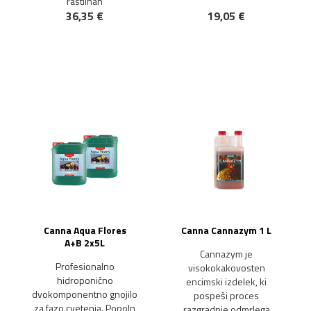
rastlinah
36,35 €
19,05 €
Canna Aqua Flores
Canna Cannazym 1 L
A+B 2x5L
Cannazym je
Profesionalno
visokokakovosten
hidroponično
encimski izdelek, ki
dvokomponentno gnojilo
pospeši proces
za fazo cvetenja. Popoln
razgradnje odmrlega