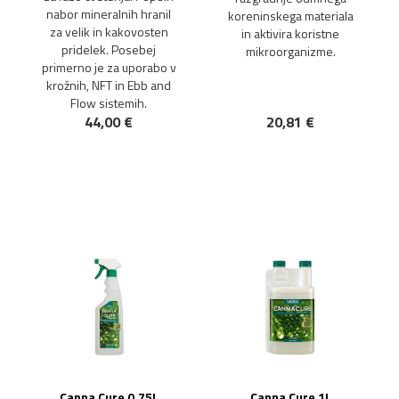
nabor mineralnih hranil
koreninskega materiala
za velik in kakovosten
in aktivira koristne
pridelek. Posebej
mikroorganizme.
primerno je za uporabo v
krožnih, NFT in Ebb and
Flow sistemih.
44,00 €
20,81 €
NOVO!
NOVO!
Canna Cure 0,75L
Canna Cure 1L