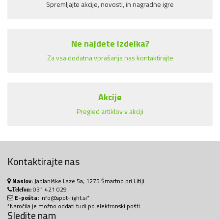
Spremljajte akcije, novosti, in nagradne igre
Ne najdete izdelka?
Za vsa dodatna vprašanja nas kontaktirajte
Akcije
Pregled artiklov v akciji
Kontaktirajte nas
Naslov:
Jablaniške Laze 5a, 1275 Šmartno pri Litiji
:
031 421 029
Telefon
E-pošta:
info@spot-light.si*
*Naročila je možno oddati tudi po elektronski pošti
Sledite nam