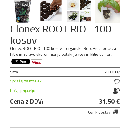
Clonex ROOT RIOT 100
kosov
Clonex ROOT RIOT 100 kosov – organske Root Riot kocke za
hitro in zdravo ukoreninjenje potaknjencev in klitje semen.
Šifra:
5000007
Vprašaj za izdelek
Pošlji prijatelju
Cena z DDV:
31,50 €
Cenik dostav
Pladenj 150 Rockwool Plugs
2,5cm