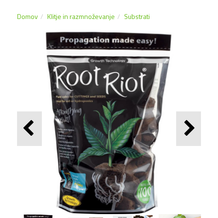
Domov
Klitje in razmnoževanje
Substrati