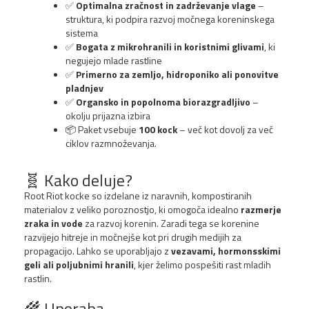
✅
Optimalna zračnost in zadrževanje vlage
–
struktura, ki podpira razvoj močnega koreninskega
sistema
✅
Bogata z mikrohranili in koristnimi glivami
, ki
negujejo mlade rastline
✅
Primerno za zemljo, hidroponiko ali ponovitve
pladnjev
✅
Organsko in popolnoma biorazgradljivo
–
okolju prijazna izbira
📦 Paket vsebuje
100 kock
– več kot dovolj za več
ciklov razmnoževanja.
🧬 Kako deluje?
Root Riot kocke so izdelane iz naravnih, kompostiranih
materialov z veliko poroznostjo, ki omogoča idealno
razmerje
zraka in vode
za razvoj korenin. Zaradi tega se korenine
razvijejo hitreje in močnejše kot pri drugih medijih za
propagacijo. Lahko se uporabljajo z
vezavami, hormonsskimi
geli ali poljubnimi hranili
, kjer želimo pospešiti rast mladih
rastlin.
🌾 Uporaba