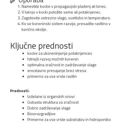
Namestite kocke v propagacijski pladenj ali lonec.
V luknjo v kocki položite seme ali potaknjenec.
Zagotovite ustrezno vlago, svetlobo in temperaturo.
Ko se koreninski sistem razvije, presadite rastlino v
končno okolje.
Ključne prednosti
kocke za ukoreninjenje potaknjencev
hitrejši razvoj močnih korenin
optimalna zračnost in zadrževanje vlage
enostavno presajanje brez stresa
primerno za vse vrste rastlin
Prednosti:
Izdelane iz organskih snovi
Gobasta struktura za zračnost
Dobro zadrževanje vlage
Bioorazgradljive
Primerne za vse vrste substratov in hidroponiko