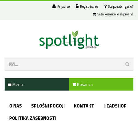
Prijavi se
Registriraj se
Ste pozabili geslo?
Vaša košarica je še prazna
Menu
Košarica
O NAS
SPLOŠNI POGOJI
KONTAKT
HEADSHOP
POLITIKA ZASEBNOSTI