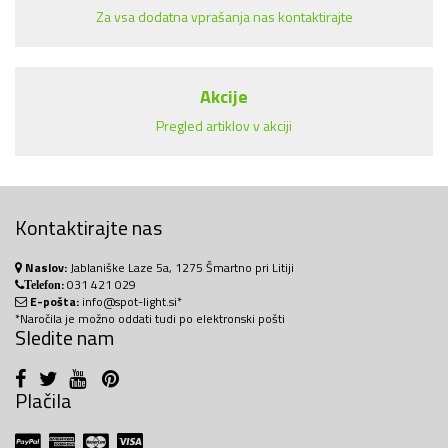
Za vsa dodatna vprašanja nas kontaktirajte
Akcije
Pregled artiklov v akciji
Kontaktirajte nas
Naslov:
Jablaniške Laze 5a, 1275 Šmartno pri Litiji
:
031 421 029
Telefon
E-pošta:
info@spot-light.si*
*Naročila je možno oddati tudi po elektronski pošti
Sledite nam
Plačila