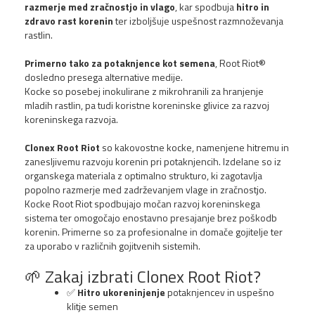
razmerje med zračnostjo in vlago
, kar spodbuja
hitro in
NOVO!
zdravo rast korenin
ter izboljšuje uspešnost razmnoževanja
rastlin.
Primerno tako za potaknjence kot semena
, Root Riot®
dosledno presega alternative medije.
Kocke so posebej inokulirane z mikrohranili za hranjenje
mladih rastlin, pa tudi koristne koreninske glivice za razvoj
koreninskega razvoja.
Clonex Root Riot
so kakovostne kocke, namenjene hitremu in
zanesljivemu razvoju korenin pri potaknjencih. Izdelane so iz
organskega materiala z optimalno strukturo, ki zagotavlja
popolno razmerje med zadrževanjem vlage in zračnostjo.
Kocke Root Riot spodbujajo močan razvoj koreninskega
sistema ter omogočajo enostavno presajanje brez poškodb
korenin. Primerne so za profesionalne in domače gojitelje ter
za uporabo v različnih gojitvenih sistemih.
🌱 Zakaj izbrati Clonex Root Riot?
✅
Hitro ukoreninjenje
potaknjencev in uspešno
klitje semen