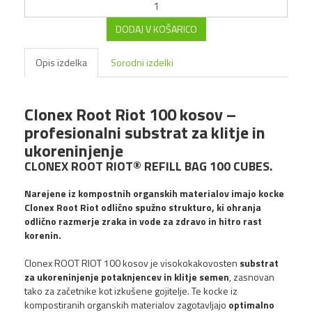
16,10 €
DODAJ V KOŠARICO
Opis izdelka
Sorodni izdelki
Clonex Root Riot 100 kosov –
profesionalni substrat za klitje in
ukoreninjenje
CLONEX ROOT RIOT® REFILL BAG 100 CUBES.
Narejene iz kompostnih organskih materialov imajo kocke
Clonex Root Riot odlično spužno strukturo, ki ohranja
odlično razmerje zraka in vode za zdravo in hitro rast
korenin.
Growth Technology Clonex
50ml
Clonex ROOT RIOT 100 kosov je visokokakovosten
substrat
za ukoreninjenje potaknjencev in klitje semen
, zasnovan
14,06 €
tako za začetnike kot izkušene gojitelje. Te kocke iz
kompostiranih organskih materialov zagotavljajo
optimalno