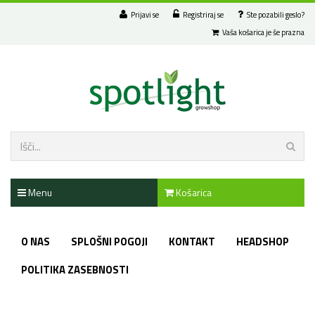
Prijavi se
Registriraj se
Ste pozabili geslo?
Vaša košarica je še prazna
Menu
Košarica
O NAS
SPLOŠNI POGOJI
KONTAKT
HEADSHOP
POLITIKA ZASEBNOSTI