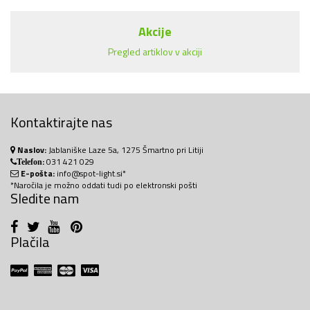
Akcije
Pregled artiklov v akciji
Kontaktirajte nas
Naslov:
Jablaniške Laze 5a, 1275 Šmartno pri Litiji
:
031 421 029
Telefon
E-pošta:
info@spot-light.si*
*Naročila je možno oddati tudi po elektronski pošti
Sledite nam
Plačila