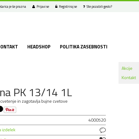
šarica je še prazna
Prijavi se
Registriraj se
Ste pozabili geslo?
KONTAKT
HEADSHOP
POLITIKA ZASEBNOSTI
Akcije
Kontakt
na PK 13/14 1L
cvetenje in zagotavlja bujne cvetove
4000520
a izdelek