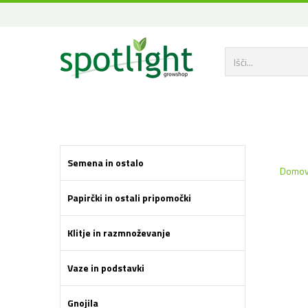
Semena in ostalo
Domo
Papirčki in ostali pripomočki
Klitje in razmnoževanje
Vaze in podstavki
Gnojila