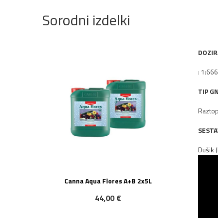
Sorodni izdelki
DOZIR
: 1:66
TIP GN
Raztop
SESTA
Dušik 
Canna Aqua Flores A+B 2x5L
44,00 €