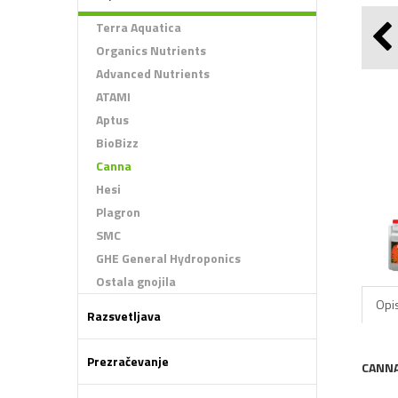
Terra Aquatica
Organics Nutrients
Advanced Nutrients
ATAMI
Aptus
BioBizz
Canna
Hesi
Plagron
SMC
GHE General Hydroponics
Ostala gnojila
Opis
Razsvetljava
Prezračevanje
CANNA 