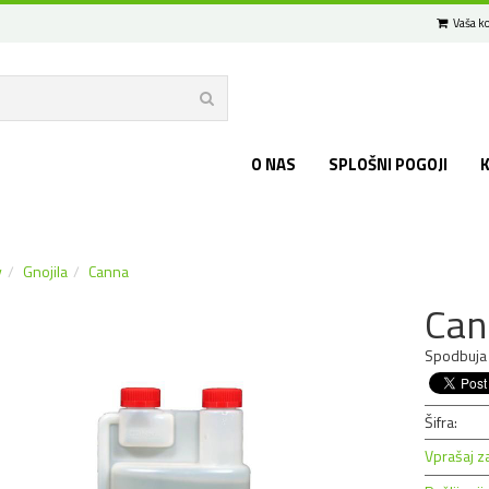
Vaša ko
O NAS
SPLOŠNI POGOJI
v
Gnojila
Canna
Can
Spodbuja 
Šifra:
Vprašaj z