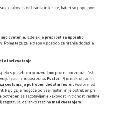
isoko kakovostna hranila in kelate, kateri so popolnoma
ujajo cvetenje
. Izdelek je
preprost za uporabo
ov
. Poleg tega ga je treba v posodo za hranila dodati le
ti v fazi cvetenja
.
spelo s posebnim proizvodnim procesom združiti čisti
a voljo hitro in neposredno.
Fosfor
(P) je makrohranilni
azi cvetenja je potreben dodatni fosfor
. Fosfor med
. Najti ga je mogoče po vsej rastlini in je potreben pri
 je potreben za zagotavljanje kakovosti in trdnosti rastline.
lij zagotavlja, da lahko rastlina
med cvetenjem