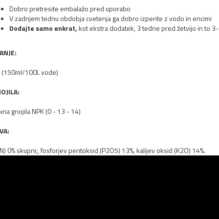
Dobro pretresite embalažo pred uporabo
V zadnjem tednu obdobja cvetenja ga dobro izperite z vodo in encimi
Dodajte samo enkrat,
kot ekstra dodatek, 3 tedne pred žetvijo in to 
ANJE:
6 (150ml/100L vode)
OJILA:
ina gnojila NPK (0 - 13 - 14)
VA:
(N) 0% skupni;, fosforjev pentoksid (P2O5) 13%, kalijev oksid (K2O) 14%.