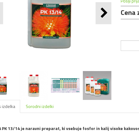
Pošlji prij
Cena 
 izdelka
Sorodni izdelki
PK 13/14 je naravni preparat, ki vsebuje fosfor in kalij visoke kakovosti