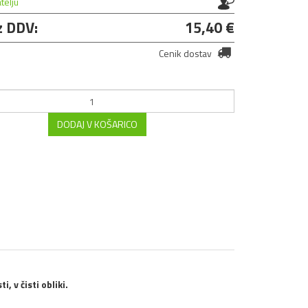
atelju
z DDV:
15,40 €
Cenik dostav
DODAJ V KOŠARICO
, v čisti obliki.