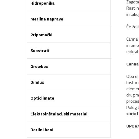
Zagota
Hidroponika
Rastli
in tako
Merilne naprave
Če žel
Pripomočki
Canna 
in omo
Substrati
enkrat
Canna 
Growbox
Oba el
Dimlux
fosfor 
elemen
drugi
Opticlimate
proces
Poleg 
sintet
Elektroinštalacijski material
UPORA
Darilni boni