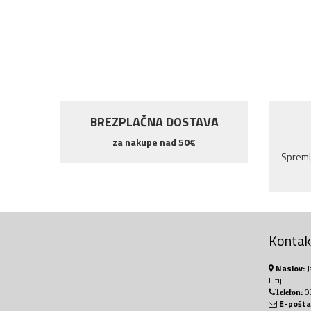
BREZPLAČNA DOSTAVA
za nakupe nad 50€
Spremlj
Kontakt
Naslov:
J
Litiji
:
0
Telefon
E-pošta