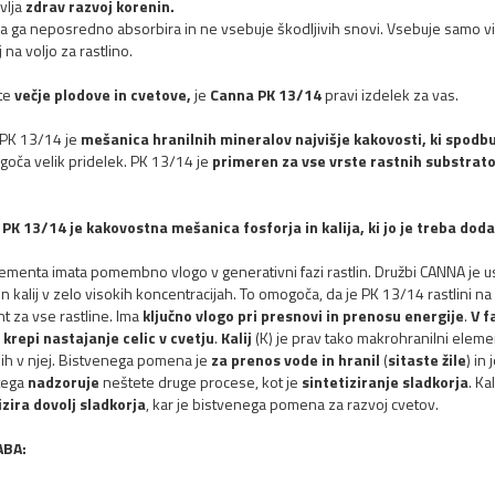
vlja
zdrav razvoj korenin.
na ga neposredno absorbira in ne vsebuje škodljivih snovi. Vsebuje samo v
j na voljo za rastlino.
ite
večje plodove in cvetove,
je
Canna PK 13/14
pravi izdelek za vas.
PK 13/14 je
mešanica hranilnih mineralov najvišje kakovosti, ki spodb
goča velik pridelek. PK 13/14 je
primeren za vse vrste rastnih substrat
.
PK 13/14 je kakovostna mešanica fosforja in kalija, ki jo je treba doda
ementa imata pomembno vlogo v generativni fazi rastlin. Družbi CANNA je u
in kalij v zelo visokih koncentracijah. To omogoča, da je PK 13/14 rastlini n
t za vse rastline. Ima
ključno vlogo pri presnovi in prenosu energije
.
V f
m
krepi nastajanje celic v cvetju
.
Kalij
(K) je prav tako makrohranilni element
ih v njej. Bistvenega pomena je
za prenos vode in hranil
(
sitaste žile
) in
tega
nadzoruje
neštete druge procese, kot je
sintetiziranje sladkorja
. Ka
izira dovolj sladkorja
, kar je bistvenega pomena za razvoj cvetov.
BA: