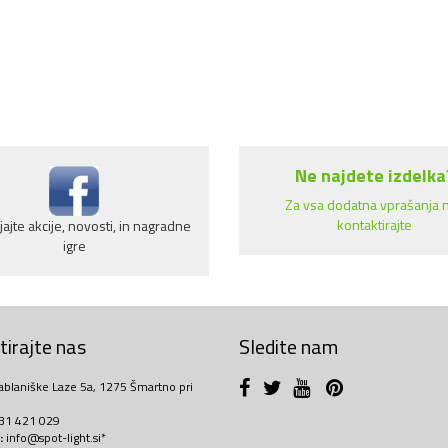
Ne najdete izdelka
Za vsa dodatna vprašanja 
kontaktirajte
ajte akcije, novosti, in nagradne
igre
irajte nas
Sledite nam
ablaniške Laze 5a, 1275 Šmartno pri
31 421 029
:
info@spot-light.si*