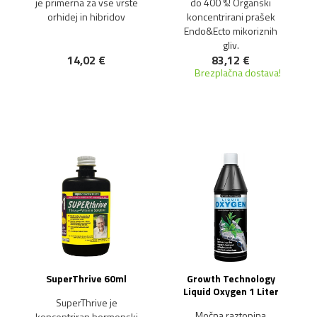
je primerna za vse vrste
do 400 %! Organski
orhidej in hibridov
koncentrirani prašek
Endo&Ecto mikoriznih
gliv.
14,02 €
83,12 €
Brezplačna dostava!
NOVO!
NOVO!
SuperThrive 60ml
Growth Technology
Liquid Oxygen 1 Liter
SuperThrive je
Močna raztopina
koncentriran hormonski