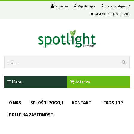
Prijavi se
Registriraj se
Ste pozabili geslo?
Vaša košarica je še prazna
Menu
Košarica
O NAS
SPLOŠNI POGOJI
KONTAKT
HEADSHOP
POLITIKA ZASEBNOSTI