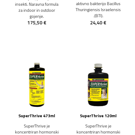
aktivno bakterijo Bacillus
insekti. Naravna formula
Thuringiensis Israelensis
za indoor in outdoor
.(BTI).
gojenje.
175,50 €
24,40 €
NOVO!
NOVO!
SuperThrive 473ml
SuperThrive 120ml
SuperThrive je
SuperThrive je
koncentriran hormonski
koncentriran hormonski