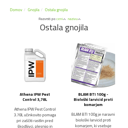
Domov
Gnojila
Ostala gnojila
Razvrsti po:
ceni
nazivu
Ostala gnojila
Athena IPW Pest
BLAM BTI 100g -
Control 3,78L
Biološki larvicid proti
komarjem
Athena IPW Pest Control
BLAM BTI 100g je naravni
3.78L učinkovito pomaga
biološki larvicid proti
pri zaščiti rastlin pred
komarjem, ki vsebuje
škodljivci, plesnijo in