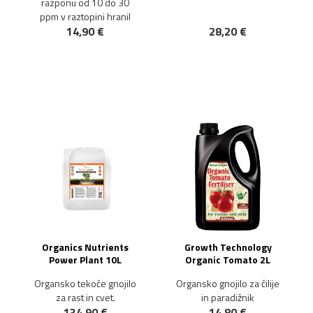
razponu od 10 do 30
ppm v raztopini hranil
14,90 €
28,20 €
NOVO!
Organics Nutrients
Growth Technology
Power Plant 10L
Organic Tomato 2L
Organsko tekoče gnojilo
Organsko gnojilo za čilije
za rast in cvet.
in paradižnik
134,90 €
14,80 €