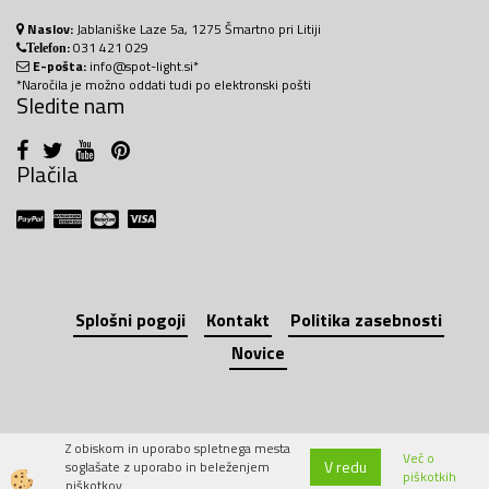
Naslov:
Jablaniške Laze 5a, 1275 Šmartno pri Litiji
:
031 421 029
Telefon
E-pošta:
info@spot-light.si*
*Naročila je možno oddati tudi po elektronski pošti
Sledite nam
Plačila
Splošni pogoji
Kontakt
Politika zasebnosti
Novice
Z obiskom in uporabo spletnega mesta
Več o
V redu
soglašate z uporabo in beleženjem
piškotkih
Izdelava spletne trgovine
piškotkov.