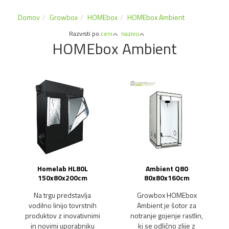
Domov
Growbox
HOMEbox
HOMEbox Ambient
Razvrsti po:
ceni
nazivu
HOMEbox Ambient
Homelab HL80L
Ambient Q80
150x80x200cm
80x80x160cm
Na trgu predstavlja
Growbox HOMEbox
vodilno linijo tovrstnih
Ambient je šotor za
produktov z inovativnimi
notranje gojenje rastlin,
in novimi uporabniku
ki se odlično zlije z