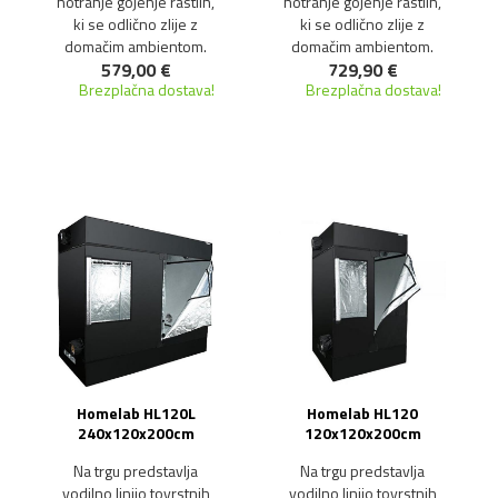
notranje gojenje rastlin,
notranje gojenje rastlin,
ki se odlično zlije z
ki se odlično zlije z
domačim ambientom.
domačim ambientom.
579,00 €
729,90 €
Brezplačna dostava!
Brezplačna dostava!
Homelab HL120L
Homelab HL120
240x120x200cm
120x120x200cm
Na trgu predstavlja
Na trgu predstavlja
vodilno linijo tovrstnih
vodilno linijo tovrstnih