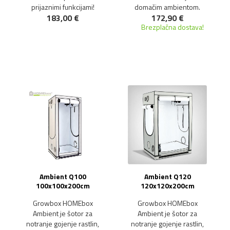
prijaznimi funkcijami!
domačim ambientom.
183,00 €
172,90 €
Brezplačna dostava!
Ambient Q100
Ambient Q120
100x100x200cm
120x120x200cm
Growbox HOMEbox
Growbox HOMEbox
Ambient je šotor za
Ambient je šotor za
notranje gojenje rastlin,
notranje gojenje rastlin,