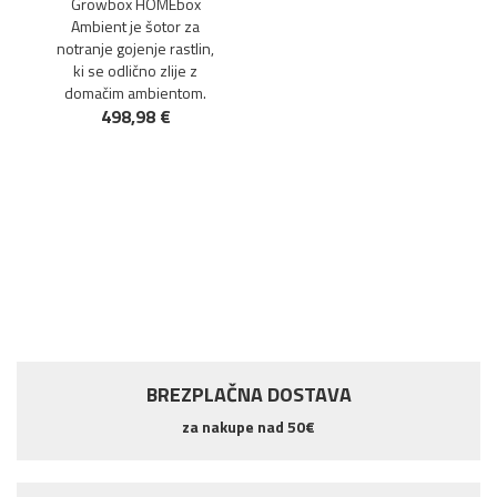
Growbox HOMEbox
Ambient je šotor za
notranje gojenje rastlin,
ki se odlično zlije z
domačim ambientom.
498,98 €
BREZPLAČNA DOSTAVA
za nakupe nad 50€