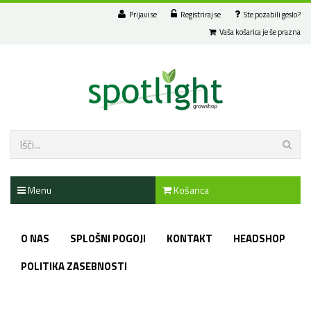
Prijavi se
Registriraj se
Ste pozabili geslo?
Vaša košarica je še prazna
Menu
Košarica
O NAS
SPLOŠNI POGOJI
KONTAKT
HEADSHOP
POLITIKA ZASEBNOSTI