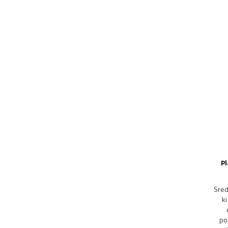
Pl
Sred
ki
po