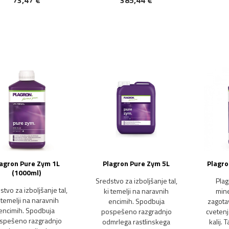
73,47 €
385,44 €
agron Pure Zym 1L
Plagron Pure Zym 5L
Plagro
(1000ml)
Sredstvo za izboljšanje tal,
Plag
stvo za izboljšanje tal,
ki temelji na naravnih
mine
 temelji na naravnih
encimih. Spodbuja
zagotav
encimih. Spodbuja
pospešeno razgradnjo
cvetenj
spešeno razgradnjo
odmrlega rastlinskega
kalij.