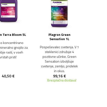
n Terra Bloom 5L
Plagron Green
Sensation 1L
ko koncentrirano
Pospeševalec cvetenja. V 1
ineralno gnojilo za
steklenici združuje 4
bje rasti, v vseh
pozitivne učinke. Green
vrstah prsti!
Sensation izboljšuje
cvetenje, zemljo, pridelek
in okus.
40,50 €
99,16 €
Brezplačna dostava!
NOVO!