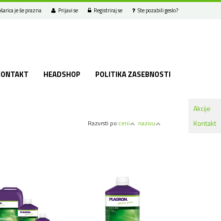
šarica je še prazna
Prijavi se
Registriraj se
Ste pozabili geslo?
KONTAKT
HEADSHOP
POLITIKA ZASEBNOSTI
Akcije
Kontakt
Razvrsti po:
ceni
nazivu