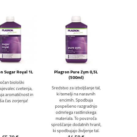
n Sugar Royal 1L
Plagron Pure Zym 0,5L
(500ml)
očan biološki
Sredstvo za izboljšanje tal,
jevalec cvetenja,
ki temelji na naravnih
ja aromatičnost in
encimih. Spodbuja
ša čas zorjenja!
pospešeno razgradnjo
odmrlega rastlinskega
materiala. To povzroča
sproščanje dodatnih hranil,
ki spodbujajo življenje tal.