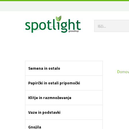
Semena in ostalo
Domo
Papirčki in ostali pripomočki
Klitje in razmnoževanje
Vaze in podstavki
Gnojila