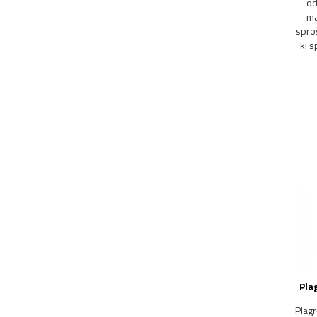
od
ma
sproš
ki s
Pla
Plagr