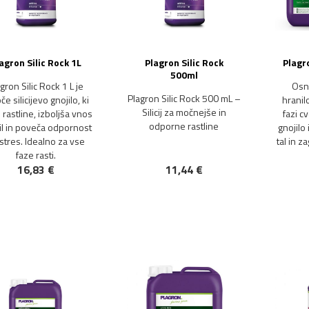
agron Silic Rock 1L
Plagron Silic Rock
Plagr
500ml
gron Silic Rock 1 L je
Osn
Plagron Silic Rock 500 mL –
če silicijevo gnojilo, ki
hranil
Silicij za močnejše in
 rastline, izboljša vnos
fazi c
odporne rastline
il in poveča odpornost
gnojilo 
stres. Idealno za vse
tal in z
faze rasti.
16,83 €
11,44 €
NOVO!