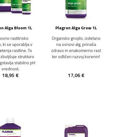
on Alga Bloom 1L
Plagron Alga Grow 1L
ovno rastlinsko
Organsko gnojilo, izdelano
o, ki se uporablja v
na osnovi alg, prinaša
vetenja rastline. To
zdravo in enakomerno rast
izboljšuje strukturo
ter odličen razvoj korenin!
agotavlja stabilno pH
vrednost.
18,95 €
17,06 €
NOVO!
NOVO!