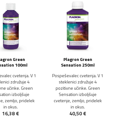
lagron Green
Plagron Green
nsation 100ml
Sensation 250ml
valec cvetenja. V 1
Pospeševalec cvetenja. V 1
lenici združuje 4
steklenici združuje 4
vne učinke. Green
pozitivne učinke. Green
ation izboljšuje
Sensation izboljšuje
e, zemljo, pridelek
cvetenje, zemljo, pridelek
in okus.
in okus.
16,38 €
40,50 €