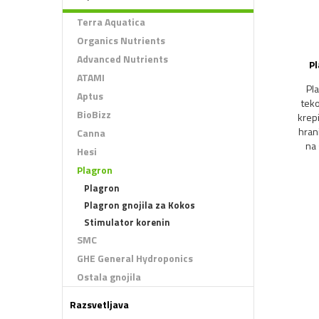
Terra Aquatica
Organics Nutrients
Advanced Nutrients
Pl
ATAMI
Pla
Aptus
teko
BioBizz
krepi
hran
Canna
na 
Hesi
Plagron
Plagron
Plagron gnojila za Kokos
Stimulator korenin
SMC
GHE General Hydroponics
Ostala gnojila
Razsvetljava