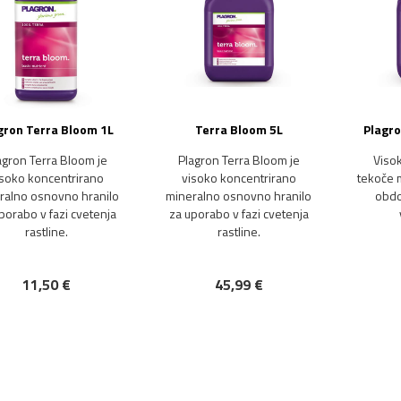
gron Terra Bloom 1L
Terra Bloom 5L
Plagro
agron Terra Bloom je
Plagron Terra Bloom je
Viso
isoko koncentrirano
visoko koncentrirano
tekoče m
ralno osnovno hranilo
mineralno osnovno hranilo
obdo
porabo v fazi cvetenja
za uporabo v fazi cvetenja
rastline.
rastline.
11,50 €
45,99 €