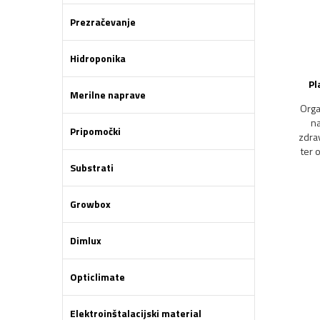
Prezračevanje
Hidroponika
Pl
Merilne naprave
Orga
na
Pripomočki
zdra
ter 
Substrati
Growbox
Dimlux
Opticlimate
Elektroinštalacijski material