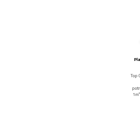
Pl
Top 
potr
1m².