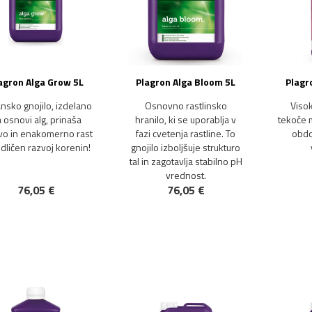
agron Alga Grow 5L
Plagron Alga Bloom 5L
Plagr
nsko gnojilo, izdelano
Osnovno rastlinsko
Viso
 osnovi alg, prinaša
hranilo, ki se uporablja v
tekoče m
vo in enakomerno rast
fazi cvetenja rastline. To
obdo
odličen razvoj korenin!
gnojilo izboljšuje strukturo
tal in zagotavlja stabilno pH
vrednost.
76,05 €
76,05 €
NOVO!
NOVO!