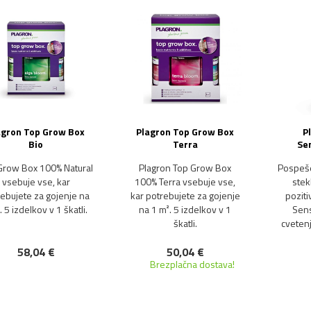
agron Top Grow Box
Plagron Top Grow Box
P
Bio
Terra
Se
Grow Box 100% Natural
Plagron Top Grow Box
Pospeše
vsebuje vse, kar
100% Terra vsebuje vse,
stek
ebujete za gojenje na
kar potrebujete za gojenje
poziti
 5 izdelkov v 1 škatli.
na 1 m². 5 izdelkov v 1
Sens
škatli.
cvetenj
58,04 €
50,04 €
Brezplačna dostava!