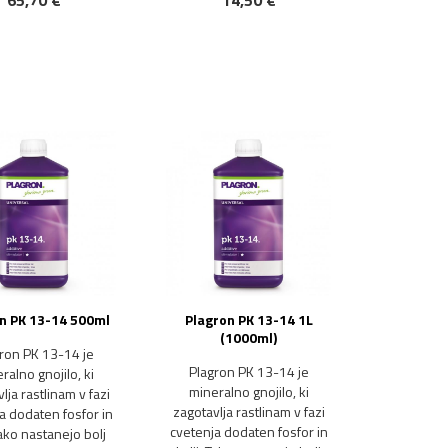
65,70 €
14,50 €
n PK 13-14 500ml
Plagron PK 13-14 1L
(1000ml)
ron PK 13-14 je
Plagron PK 13-14 je
ralno gnojilo, ki
mineralno gnojilo, ki
lja rastlinam v fazi
zagotavlja rastlinam v fazi
a dodaten fosfor in
cvetenja dodaten fosfor in
 Tako nastanejo bolj