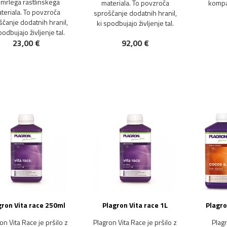
mrlega rastlinskega
materiala. To povzroča
kompak
teriala. To povzroča
sproščanje dodatnih hranil,
čanje dodatnih hranil,
ki spodbujajo življenje tal.
podbujajo življenje tal.
23,00 €
92,00 €
gron Vita race 250ml
Plagron Vita race 1L
Plagro
on Vita Race je pršilo z
Plagron Vita Race je pršilo z
Plag