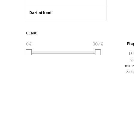
Darilni boni
CENA:
Pla
0 €
387 €
Pl
v
mine
za u