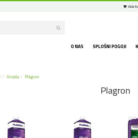
Vaša ko
O NAS
SPLOŠNI POGOJI
v
Gnojila
Plagron
Plagron