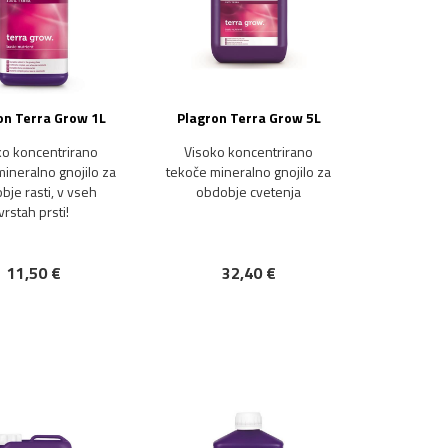
on Terra Grow 1L
Plagron Terra Grow 5L
ko koncentrirano
Visoko koncentrirano
ineralno gnojilo za
tekoče mineralno gnojilo za
bje rasti, v vseh
obdobje cvetenja
vrstah prsti!
11,50 €
32,40 €