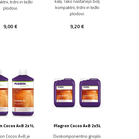
kalij. Tako nastanejo bolj
tni, trdni in težki
kompaktni, trdni in težki
plodovi.
plodovi.
9,00 €
9,20 €
NOVO!
n Cocos A+B 2x1L
Plagron Cocos A+B 2x5L
ron Cocos A+B je
Dvokomponentno gnojilo