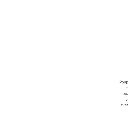
Posp
s
poz
S
cvet