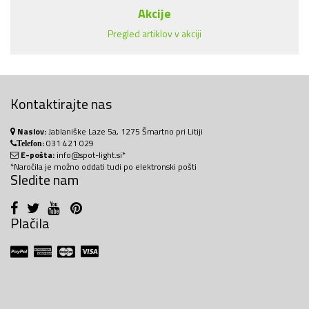
Akcije
Pregled artiklov v akciji
Kontaktirajte nas
Naslov:
Jablaniške Laze 5a, 1275 Šmartno pri Litiji
:
031 421 029
Telefon
E-pošta:
info@spot-light.si*
*Naročila je možno oddati tudi po elektronski pošti
Sledite nam
Plačila