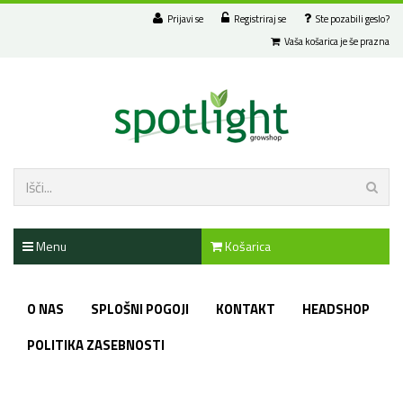
Prijavi se
Registriraj se
Ste pozabili geslo?
Vaša košarica je še prazna
Menu
Košarica
O NAS
SPLOŠNI POGOJI
KONTAKT
HEADSHOP
POLITIKA ZASEBNOSTI