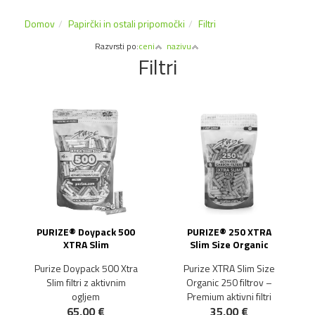
Domov
Papirčki in ostali pripomočki
Filtri
Razvrsti po:
ceni
nazivu
Filtri
PURIZE® Doypack 500
PURIZE® 250 XTRA
XTRA Slim
Slim Size Organic
Purize Doypack 500 Xtra
Purize XTRA Slim Size
Slim filtri z aktivnim
Organic 250 filtrov –
ogljem
Premium aktivni filtri
65,00 €
35,00 €