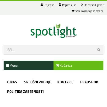
Prijavi se
Registriraj se
Ste pozabili geslo?
Vaša košarica je še prazna
Menu
Košarica
O NAS
SPLOŠNI POGOJI
KONTAKT
HEADSHOP
POLITIKA ZASEBNOSTI