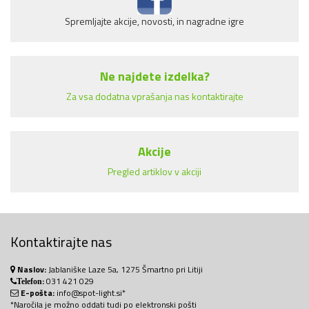
Spremljajte akcije, novosti, in nagradne igre
Ne najdete izdelka?
Za vsa dodatna vprašanja nas kontaktirajte
Akcije
Pregled artiklov v akciji
Kontaktirajte nas
Naslov:
Jablaniške Laze 5a, 1275 Šmartno pri Litiji
:
031 421 029
Telefon
E-pošta:
info@spot-light.si*
*Naročila je možno oddati tudi po elektronski pošti