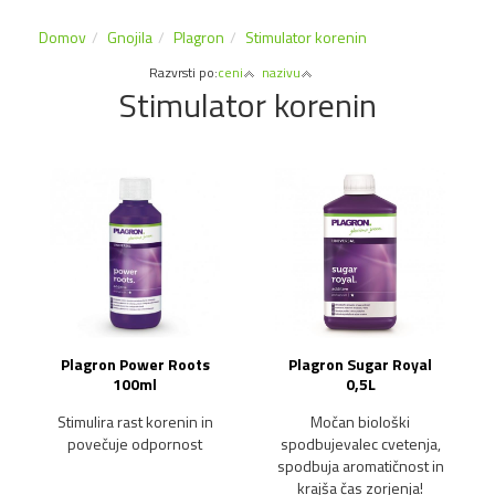
Domov
Gnojila
Plagron
Stimulator korenin
Razvrsti po:
ceni
nazivu
Stimulator korenin
Plagron Power Roots
Plagron Sugar Royal
100ml
0,5L
Stimulira rast korenin in
Močan biološki
povečuje odpornost
spodbujevalec cvetenja,
spodbuja aromatičnost in
krajša čas zorjenja!