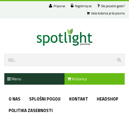
Prijavi se
Registriraj se
Ste pozabili geslo?
Vaša košarica je še prazna
Menu
Košarica
O NAS
SPLOŠNI POGOJI
KONTAKT
HEADSHOP
POLITIKA ZASEBNOSTI