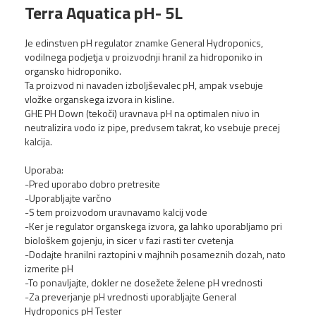
Terra Aquatica pH- 5L
Je edinstven pH regulator znamke General Hydroponics,
vodilnega podjetja v proizvodnji hranil za hidroponiko in
organsko hidroponiko.
Ta proizvod ni navaden izboljševalec pH, ampak vsebuje
vložke organskega izvora in kisline.
GHE PH Down (tekoči) uravnava pH na optimalen nivo in
neutralizira vodo iz pipe, predvsem takrat, ko vsebuje precej
Terra Aquatica Bloom
kalcija.
Booster 5L
74,46 €
Uporaba:
-Pred uporabo dobro pretresite
-Uporabljajte varčno
NOVO!
-S tem proizvodom uravnavamo kalcij vode
-Ker je regulator organskega izvora, ga lahko uporabljamo pri
biološkem gojenju, in sicer v fazi rasti ter cvetenja
-Dodajte hranilni raztopini v majhnih posameznih dozah, nato
izmerite pH
-To ponavljajte, dokler ne dosežete želene pH vrednosti
-Za preverjanje pH vrednosti uporabljajte General
Hydroponics pH Tester