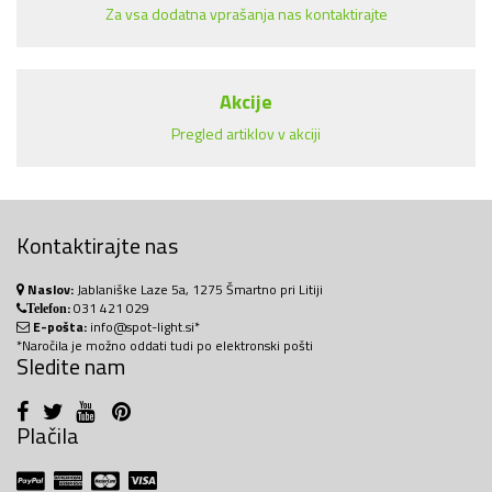
Za vsa dodatna vprašanja nas kontaktirajte
Akcije
Pregled artiklov v akciji
Kontaktirajte nas
Naslov:
Jablaniške Laze 5a, 1275 Šmartno pri Litiji
:
031 421 029
Telefon
E-pošta:
info@spot-light.si*
*Naročila je možno oddati tudi po elektronski pošti
Sledite nam
Plačila