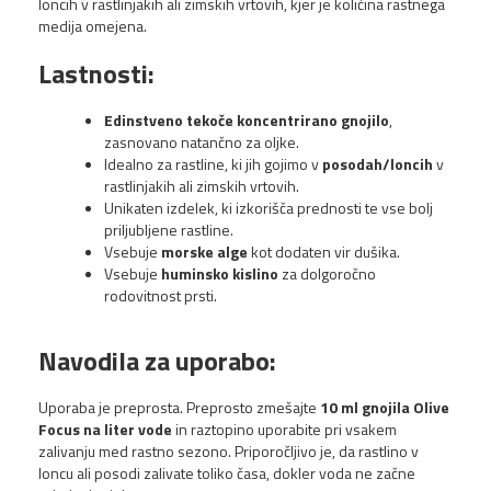
loncih v rastlinjakih ali zimskih vrtovih, kjer je količina rastnega
medija omejena.
Lastnosti:
Edinstveno tekoče koncentrirano gnojilo
,
zasnovano natančno za oljke.
Idealno za rastline, ki jih gojimo v
posodah/loncih
v
rastlinjakih ali zimskih vrtovih.
Unikaten izdelek, ki izkorišča prednosti te vse bolj
priljubljene rastline.
Vsebuje
morske alge
kot dodaten vir dušika.
Vsebuje
huminsko kislino
za dolgoročno
rodovitnost prsti.
Navodila za uporabo:
Uporaba je preprosta. Preprosto zmešajte
10 ml gnojila Olive
Focus na liter vode
in raztopino uporabite pri vsakem
zalivanju med rastno sezono. Priporočljivo je, da rastlino v
loncu ali posodi zalivate toliko časa, dokler voda ne začne