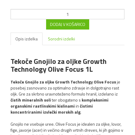
16,19 €
NOVO!
DODAJ V KOŠARICO
Opis izdelka
Sorodni izdelki
Tekoče Gnojilo za oljke Growth
Technology Olive Focus 1L
Tekoče Gnojilo za oljke Growth Technology Olive Focus
je
posebej zasnovano za optimalno zdravje in dolgotrajno rast
oljk. Gre za skrbno uravnoteženo formulo hranil, izdelano iz
čistih mineralnih soli
ter obogateno s
kompleksnimi
Growth Technology Liquid
organskimi rastlinskimi kislinami
in
čistimi
Oxygen 1 Liter
koncentriranimi izvlečki morskih alg
.
13,50 €
Gnojilo ne vsebuje uree. Olive Focus je idealen za oljke, lovor,
fige, javorje (acer) in večino drugih vrtnih dreves, ki jih gojimo v