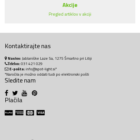
Akcije
Pregled artiklov v akciji
Kontaktirajte nas
Naslov:
Jablaniške Laze 5a, 1275 Šmartno pri Litiji
:
031 421 029
Telefon
E-pošta:
info@spot-light.si*
*Naročila je možno oddati tudi po elektronski pošti
Sledite nam
Plačila