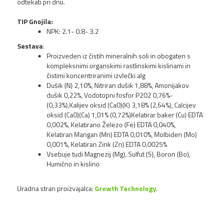
odtekati pri dnu.
TIP Gnojila:
NPK: 2.1- 0.8- 3.2
Sestava
:
Proizveden iz čistih mineralnih soli in obogaten s
kompleksnimi organskimi rastlinskimi kislinami in
čistimi koncentriranimi izvlečki alg
Dušik (N) 2,10%, Nitriran dušik 1,88%, Amonijakov
dušik 0,22%, Vodotopni fosfor P202 0,76%-
(0,33%),Kalijev oksid (Ca0)(K) 3,18% (2,64%), Calcijev
oksid (Ca0)(Ca) 1,01% (0,72%)Kelatirar baker (Cu) EDTA
0,002%, Kelatirano Železo (Fe) EDTA 0,040%,
Kelatiran Mangan (Mn) EDTA 0,010%, Molbiden (Mo)
0,001%, Kelatiran Zink (Zn) EDTA 0,0025%
Vsebuje tudi Magnezij (Mg), Sulfut (S), Boron (Bo),
Humično in kislino
Uradna stran proizvajalca:
Growth Technology
.