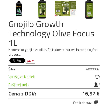
NOVO!
Gnojilo Growth
Technology Olive Focus
1L
Namensko gnojilo za oljke. Za čudovita, zdrava in rodna oljčna
drevesa.
Šifra:
4000002
Vprašaj za izdelek
Pošlji prijatelju
Cena z DDV:
16,97 €
Growth Technology Chilli &
Pepper Focus 1L
Cenik dostav