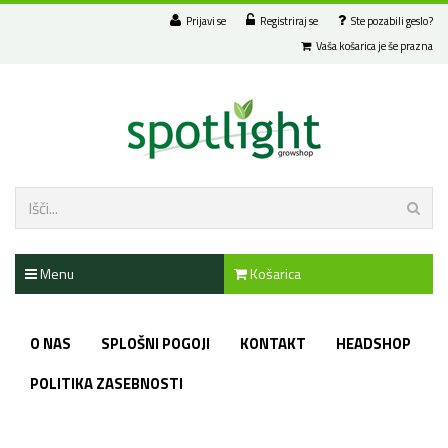
Prijavi se
Registriraj se
Ste pozabili geslo?
Vaša košarica je še prazna
Menu
Košarica
O NAS
SPLOŠNI POGOJI
KONTAKT
HEADSHOP
POLITIKA ZASEBNOSTI