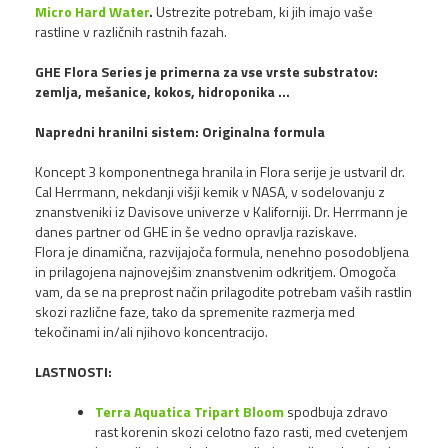
Micro Hard Water
.
Ustrezite potrebam, ki jih imajo vaše
rastline v različnih rastnih fazah.
GHE Flora Series je primerna za vse vrste substratov:
zemlja, mešanice, kokos, hidroponika ...
Napredni hranilni sistem: Originalna formula
HE
Koncept 3 komponentnega hranila in Flora serije je ustvaril dr.
Cal Herrmann, nekdanji višji kemik v NASA, v sodelovanju z
znanstveniki iz Davisove univerze v Kaliforniji. Dr. Herrmann je
danes partner od GHE in še vedno opravlja raziskave.
Flora je dinamična, razvijajoča formula, nenehno posodobljena
in prilagojena najnovejšim znanstvenim odkritjem. Omogoča
vam, da se na preprost način prilagodite potrebam vaših rastlin
skozi različne faze, tako da spremenite razmerja med
tekočinami in/ali njihovo koncentracijo.
LASTNOSTI:
Terra Aquatica Tripart Bloom
spodbuja zdravo
rast korenin skozi celotno fazo rasti, med cvetenjem