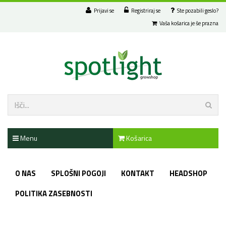
Prijavi se
Registriraj se
Ste pozabili geslo?
Vaša košarica je še prazna
Menu
Košarica
O NAS
SPLOŠNI POGOJI
KONTAKT
HEADSHOP
POLITIKA ZASEBNOSTI