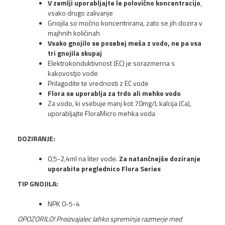
V zemlji uporabljajte le polovično koncentracijo
,
vsako drugo zalivanje
Gnojila so močno koncentrirana, zato se jih dozira v
majhnih količinah
Vsako gnojilo se posebej meša z vodo, ne pa vsa
tri gnojila skupaj
Elektrokonduktivnost (EC) je sorazmerna s
kakovostjo vode
Prilagodite te vrednosti z EC vode
Flora se uporablja za trdo ali mehko vodo
Za vodo, ki vsebuje manj kot 70mg/L kalcija (Ca),
uporabljajte FloraMicro mehka voda
DOZIRANJE:
0,5-2,4ml na liter vode.
Za natančnejše doziranje
uporabite preglednico Flora Series
TIP GNOJILA:
NPK 0-5-4
OPOZORILO! Proizvajalec lahko spreminja razmerje med