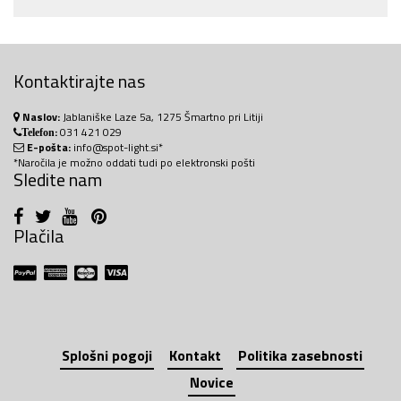
Kontaktirajte nas
Naslov:
Jablaniške Laze 5a, 1275 Šmartno pri Litiji
:
031 421 029
Telefon
E-pošta:
info@spot-light.si*
*Naročila je možno oddati tudi po elektronski pošti
Sledite nam
Plačila
Splošni pogoji
Kontakt
Politika zasebnosti
Novice