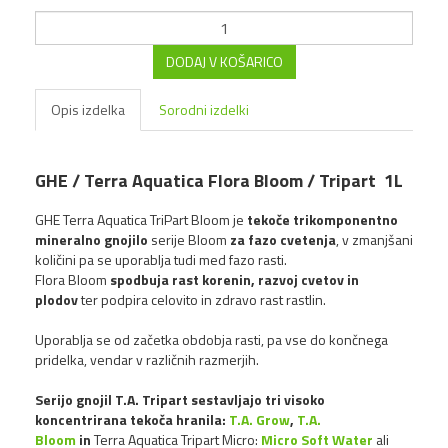
DODAJ V KOŠARICO
Opis izdelka
Sorodni izdelki
GHE / Terra Aquatica Flora Bloom / Tripart 1L
art
GHE Terra Aquatica TriPart Bloom je
tekoče trikomponentno
mineralno gnojilo
serije Bloom
za fazo cvetenja
, v zmanjšani
količini pa se uporablja tudi med fazo rasti.
Flora Bloom
spodbuja rast korenin, razvoj cvetov in
plodov
ter podpira celovito in zdravo rast rastlin.
Uporablja se od začetka obdobja rasti, pa vse do končnega
pridelka, vendar v različnih razmerjih.
Serijo gnojil T.A. Tripart sestavljajo tri visoko
koncentrirana tekoča hranila:
T.A. Grow
,
T.A.
Bloom
in
Terra Aquatica Tripart Micro:
Micro Soft Water
ali